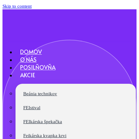
Skip to content
DOMOV
O NÁS
POSILŇOVŇA
AKCIE
Beánia technikov
FEIstival
FEIkárska špekačka
Feikárska kvapka krvi