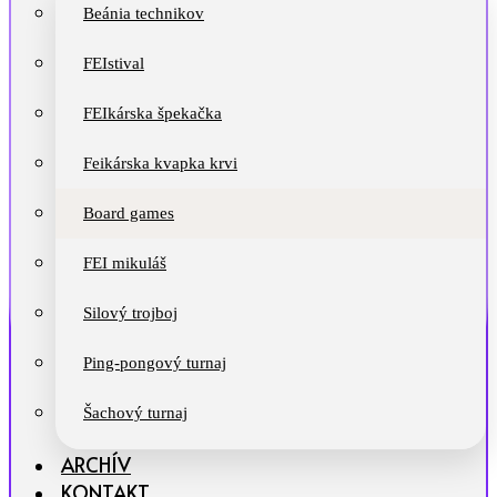
Beánia technikov
FEIstival
FEIkárska špekačka
Feikárska kvapka krvi
Board games
FEI mikuláš
Silový trojboj
Ping-pongový turnaj
Šachový turnaj
ARCHÍV
KONTAKT