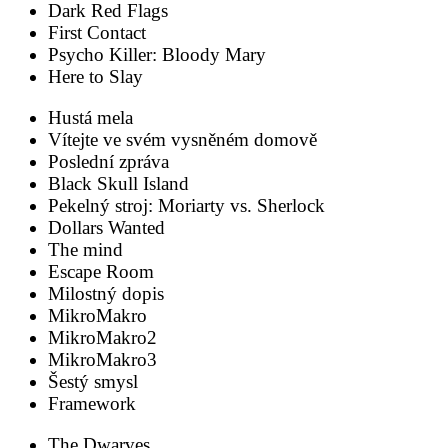
Dark Red Flags
First Contact
Psycho Killer: Bloody Mary
Here to Slay
Hustá mela
Vítejte ve svém vysněném domově
Poslední zpráva
Black Skull Island
Pekelný stroj: Moriarty vs. Sherlock
Dollars Wanted
The mind
Escape Room
Milostný dopis
MikroMakro
MikroMakro2
MikroMakro3
Šestý smysl
Framework
The Dwarves